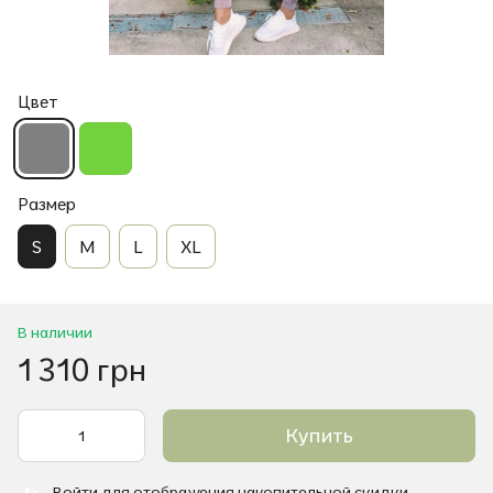
Цвет
Размер
S
M
L
XL
В наличии
1 310 грн
Купить
Войти
для отображения накопительной скидки
%