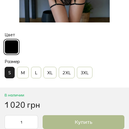
Цвет
Размер
S
M
L
XL
2XL
3XL
В наличии
1 020 грн
Купить