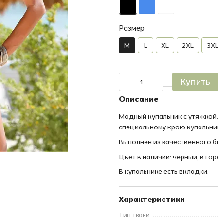
Размер
M
L
XL
2XL
3X
Купить
Описание
Модный купальник с утяжкой
специальному крою купальни
Выполнен из качественного б
Цвет в наличии: черный, в гор
В купальнике есть вкладки.
Характеристики
Тип ткани