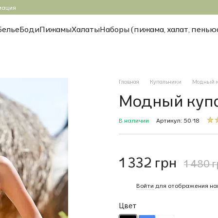
мация
Белье
Боди
Пижамы
Халаты
Наборы (пижама, халат, пенью
Главная
Купальники
Модный к
Модный купа
В наличии
Артикул: 50/18
1 332 грн
1 480 
%
Войти
для отображения на
Цвет