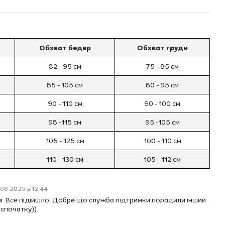
Обхват бедер
Обхват груди
82 - 95 см
75 - 85 см
85 - 105 см
80 - 95 см
90 - 110 см
90 - 100 см
98 -115 см
95 -105 см
105 - 125 см
100 - 110 см
110 - 130 см
105 - 112 см
.08.2025 в 12:44
і. Все підійшло. Добре що служба підтримки порадили інший
 спочатку))