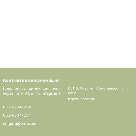
Контактная информация
(служба підтримки виключно
03110, Киев, ул. Соломенская 3,
оф.6
через чати Viber та Telegram)
Карта проезда
063-0204-254
063-0204-254
enigma@email.ua