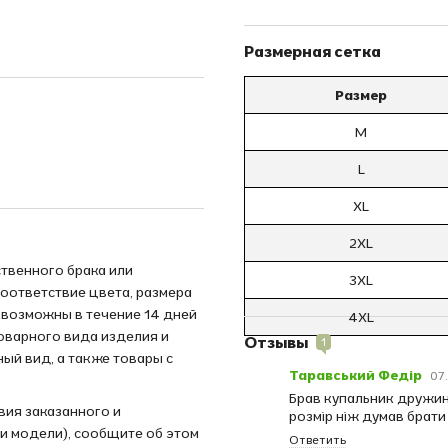
Размерная сетка
Размер
M
L
XL
2XL
твенного брака или
3XL
соответствие цвета, размера
 возможны в течение 14 дней
4XL
товарного вида изделия и
Отзывы
1
ный вид, а также товары с
Таравський Федір
07
Брав купальник дружин
вия заказанного и
розмір ніж думав брати
ли модели), сообщите об этом
Ответить