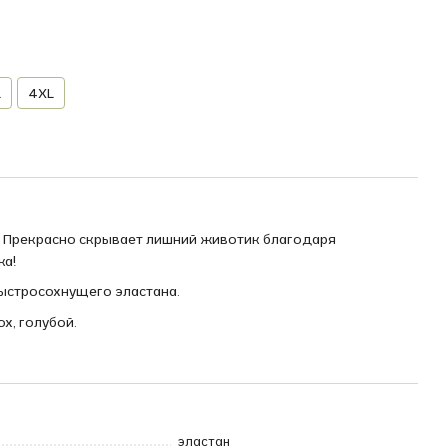
L
4XL
. Прекрасно скрывает лишний животик благодаря
ка!
ыстросохнущего эластана.
ох, голубой.
эластан