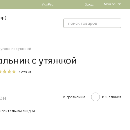
Мой заказ
Укр
Рус
Вход
ар)
упальник с утяжкой
льник с утяжкой
1 отзыв
грн
К сравнению
В желания
копительной скидки