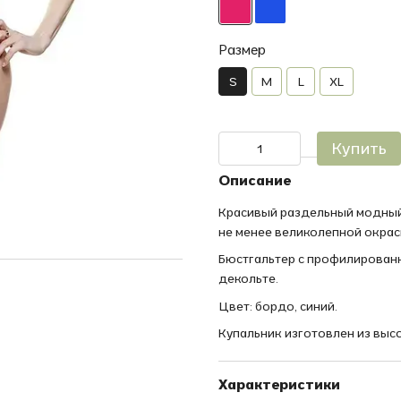
Размер
S
M
L
XL
Купить
Описание
Красивый раздельный модный
не менее великолепной окрас
Бюстгальтер с профилирован
декольте.
Цвет: бордо, синий.
Купальник изготовлен из высо
Характеристики