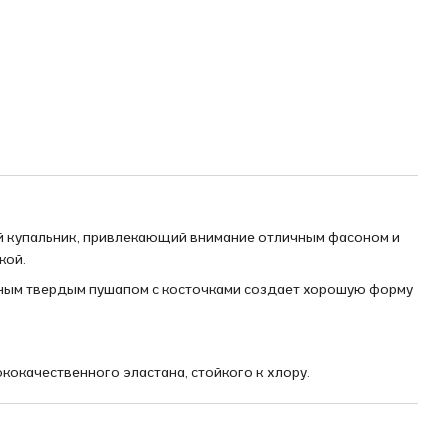
 купальник, привлекающий внимание отличным фасоном и
кой.
ным твердым пушапом с косточками создает хорошую форму
кокачественного эластана, стойкого к хлору.