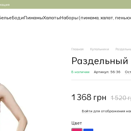
мация
Белье
Боди
Пижамы
Халаты
Наборы (пижама, халат, пенью
Главная
Купальники
Раздельн
Раздельный 
В наличии
Артикул: 56/36
Ост
1 368 грн
1 520 
%
Войти
для отображения на
Цвет