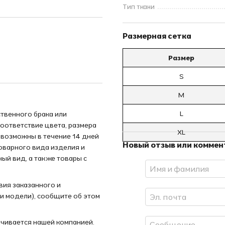
Тип ткани
Размерная сетка
Размер
S
M
L
твенного брака или
соответствие цвета, размера
XL
 возможны в течение 14 дней
Новый отзыв или комме
товарного вида изделия и
ный вид, а также товары с
вия заказанного и
ли модели), сообщите об этом
ачивается нашей компанией.