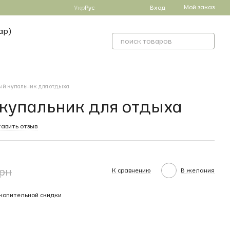
Мой заказ
Укр
Рус
Вход
ар)
ый купальник для отдыха
купальник для отдыха
авить отзыв
грн
К сравнению
В желания
копительной скидки