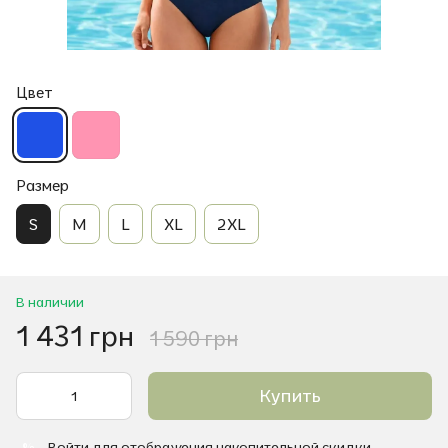
Цвет
Размер
S
M
L
XL
2XL
В наличии
1 431 грн
1 590 грн
Купить
Войти
для отображения накопительной скидки
%