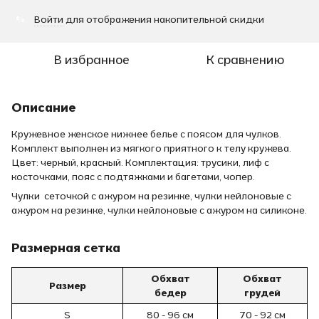
Войти
для отображения накопительной скидки
%
В избранное
К сравнению
Описание
Кружевное женское нижнее белье с поясом для чулков.
Комплект выполнен из мягкого приятного к телу кружева.
Цвет: черный, красный. Комплектация: трусики, лиф с
косточками, пояс с подтяжками и багетами, чопер.
Чулки сеточкой с ажуром на резинке, чулки нейлоновые с
ажуром на резинке, чулки нейлоновые с ажуром на силиконе.
Размерная сетка
Обхват
Обхват
Размер
бедер
грудей
S
80 - 96 см
70 - 92 см