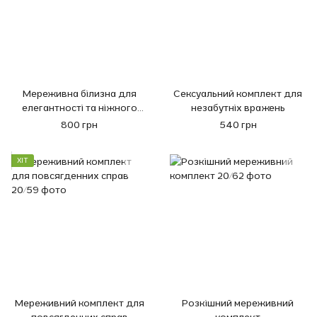
Мереживна білизна для
Сексуальний комплект для
елегантності та ніжного
незабутніх вражень
комфорту
800 грн
540 грн
ХІТ
Мереживний комплект для
Розкішний мереживний