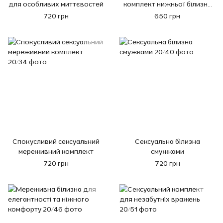
для особливих миттєвостей
комплект нижньої білизни
Sexy Baby
720 грн
650 грн
Спокусливий сексуальний
Сексуальна білизна
мереживний комплект
смужками
720 грн
720 грн