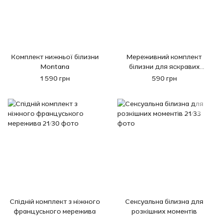
Комплект нижньої білизни
Мереживний комплект
Montana
білизни для яскравих
вражень
1 590 грн
590 грн
Спідній комплект з ніжного
Сексуальна білизна для
француського мережива
розкішних моментів