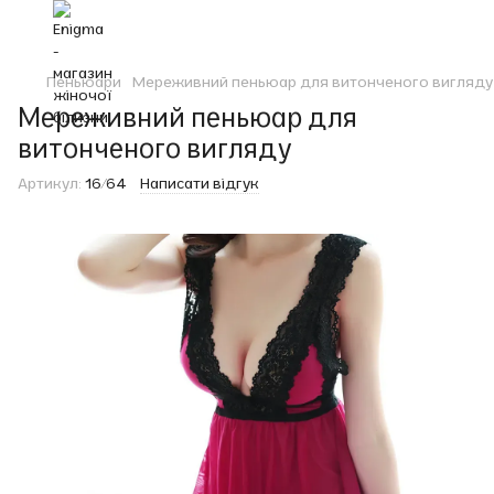
Пеньюари
Мереживний пеньюар для витонченого вигляду
Мереживний пеньюар для
витонченого вигляду
Артикул:
16/64
Написати відгук