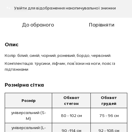
Увійти
для відображення накопичувальної знижки
%
До обраного
Порівняти
Опис
Колір: білий, синій, чорний, рожевий, бордо, червоний.
Комплектація: трусики, ліфчик, пов'язки на ноги, пояс із
підтяжками
Розмірна сітка
Обхват
Обхват
Розмір
стегон
грудей
універсальний (S-
80 - 102 см
75 - 96 см
M)
універсальний (L-
90 -114 см
92 - 108 см