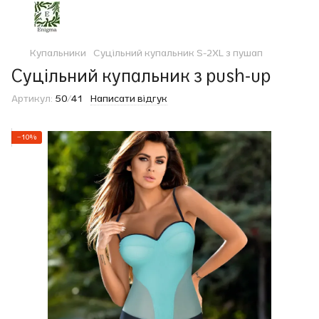
Купальники
Суцільний купальник S-2ХL з пушап
Суцільний купальник з push‑up
Артикул:
50/41
Написати відгук
−10%