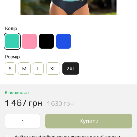
Колір
Розмір
S
M
L
XL
2XL
В наявності
1 467 грн
1 630 грн
Купити
Увійти
для відображення накопичувальної знижки
%