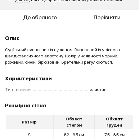
До обраного
Порівняти
Опис
Суцільний купальник із пушапом. Виконаний із якісного
швидковисихного еластану. Колір у наявності чорний,
рожевий, синій, бірюзовий. Бретельки регулюються.
Характеристики
Тип тканини
еластан
Розмірна сітка
Обхват
Обхват
Розмір
стегон
грудей
S
82 - 95
см
75 - 85
см