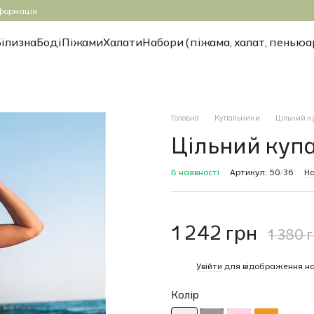
формація
Білизна
Боді
Піжами
Халати
Набори (піжама, халат, пеньюа
Головна
Купальники
Цільний к
Цільний куп
В наявності
Артикул: 50/36
На
1 242 грн
1 380 
%
Увійти
для відображення на
Колір