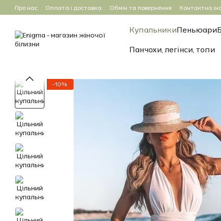
Перейти до основного контенту
Про нас
Оплата і доставка
Обмін та повернення
Контактна ін
Купальники
Пеньюари
Панчохи, легінси, топи
−10%