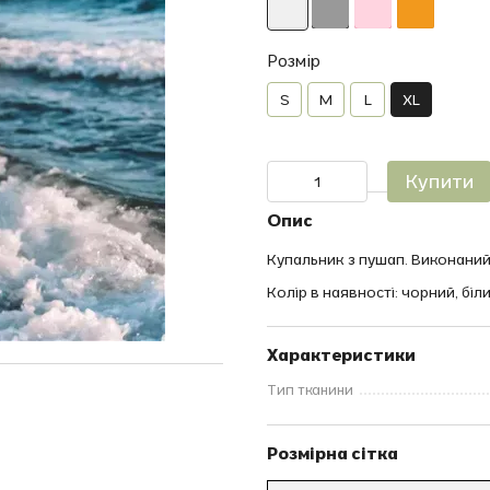
Розмір
S
M
L
XL
Купити
Опис
Купальник з пушап. Виконани
Колір в наявності: чорний, бі
Характеристики
Тип тканини
Розмірна сітка