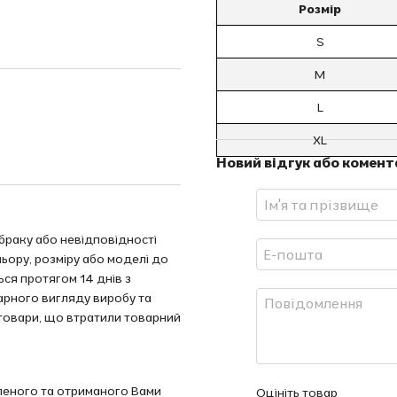
Розмір
S
M
L
XL
Новий відгук або комент
браку або невідповідності
ьору, розміру або моделі до
ся протягом 14 днів з
арного вигляду виробу та
 товари, що втратили товарний
леного та отриманого Вами
Оцініть товар