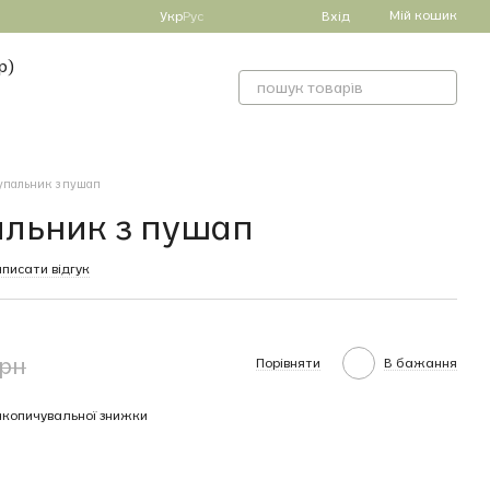
Мій кошик
Укр
Рус
Вхід
р)
упальник з пушап
альник з пушап
писати відгук
грн
Порівняти
В бажання
копичувальної знижки