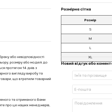
Розмірна сітка
Розмір
S
M
L
браку або невідповідності
XL
ьору, розміру або моделі до
Новий відгук або комент
ся протягом 14 днів з
арного вигляду виробу та
 товари, що втратили товарний
леного та отриманого Вами
омте про це наших менеджерів,