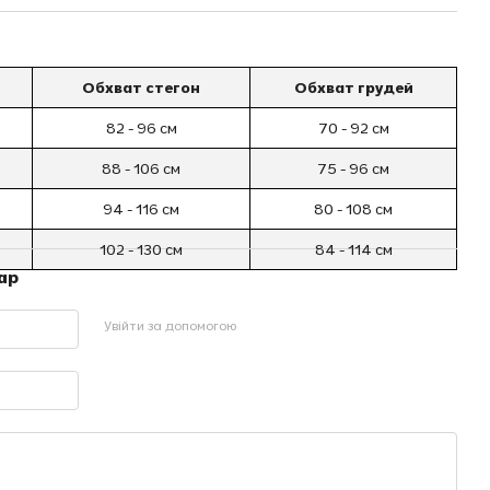
Обхват стегон
Обхват грудей
82 - 96 см
70 - 92 см
88 - 106 см
75 - 96 см
94 - 116 см
80 - 108 см
102 - 130 см
84 - 114 см
ар
Увійти за допомогою