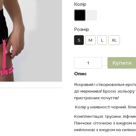
Колір
Розмір
S
M
L
XL
Купити
Опис
Яскравий і створювальні ерот
дії мережива! Броскі кольору
пристрасних почуттів!
Колір у наявності чорний, біли
Комплектація: трусики, ліфчик
Панчохи сіточкою з ажуром на
нейлонові з ажуром на силікон