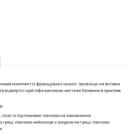
ичний комплект із французької ніжної провокує на активні
 та відвертої крій ліфа викликає миттєве бажання й приплив
й.
, пояс із підтяжками, панчохи на замовлення.
 гумці, панчохи нейлонові з ажуром на гумці, панчохи
і.