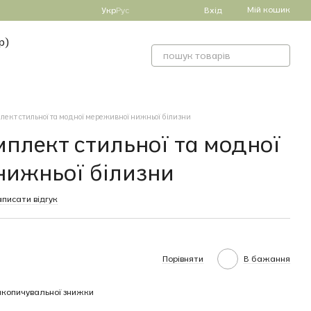
Мій кошик
Укр
Рус
Вхід
р)
ект стильної та модної мереживної нижньої білизни
плект стильної та модної
нижньої білизни
писати відгук
Порівняти
В бажання
копичувальної знижки