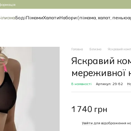
формація
Білизна
Боді
Піжами
Халати
Набори (піжама, халат, пеньюа
Головна
Білизна
Яскравий компл
Яскравий ком
мереживної 
В наявності
Артикул: 29/62
На
1 740 грн
%
Увійти
для відображення на